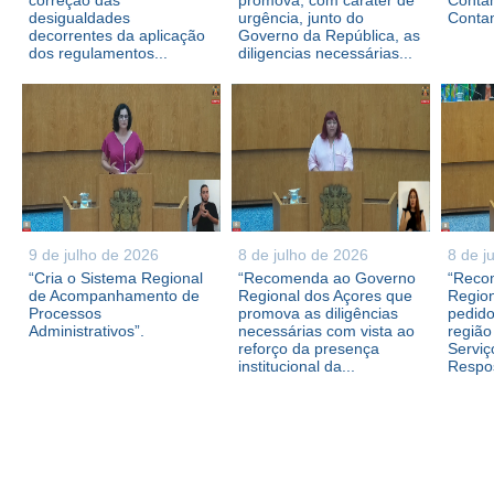
correção das
promova, com caráter de
Contam
desigualdades
urgência, junto do
Conta
decorrentes da aplicação
Governo da República, as
dos regulamentos...
diligencias necessárias...
9 de julho de 2026
8 de julho de 2026
8 de j
“Cria o Sistema Regional
“Recomenda ao Governo
“Reco
de Acompanhamento de
Regional dos Açores que
Region
Processos
promova as diligências
pedid
Administrativos”.
necessárias com vista ao
região
reforço da presença
Serviç
institucional da...
Respos