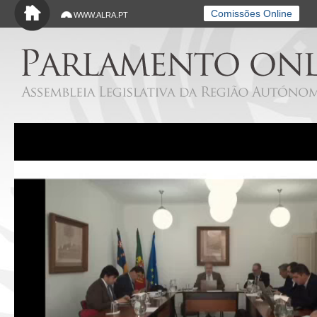
Saltar para o conteúdo principal
Comissões Online
WWW.ALRA.PT