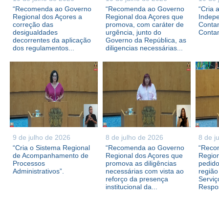
“Recomenda ao Governo
“Recomenda ao Governo
“Cria 
Regional dos Açores a
Regional doa Açores que
Indepe
correção das
promova, com caráter de
Contam
desigualdades
urgência, junto do
Conta
decorrentes da aplicação
Governo da República, as
dos regulamentos...
diligencias necessárias...
9 de julho de 2026
8 de julho de 2026
8 de j
“Cria o Sistema Regional
“Recomenda ao Governo
“Reco
de Acompanhamento de
Regional dos Açores que
Region
Processos
promova as diligências
pedid
Administrativos”.
necessárias com vista ao
região
reforço da presença
Serviç
institucional da...
Respos