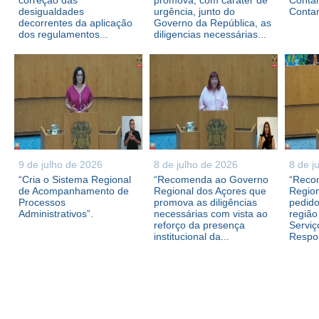
correção das
promova, com caráter de
Contam
desigualdades
urgência, junto do
Conta
decorrentes da aplicação
Governo da República, as
dos regulamentos...
diligencias necessárias...
9 de julho de 2026
8 de julho de 2026
8 de j
“Cria o Sistema Regional
“Recomenda ao Governo
“Reco
de Acompanhamento de
Regional dos Açores que
Region
Processos
promova as diligências
pedid
Administrativos”.
necessárias com vista ao
região
reforço da presença
Serviç
institucional da...
Respos