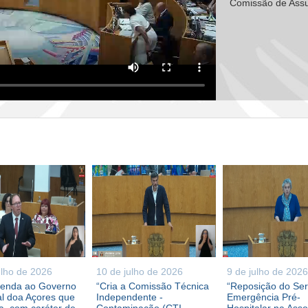
Comissão de Assu
ulho de 2026
10 de julho de 2026
9 de julho de 2026
enda ao Governo
“Cria a Comissão Técnica
“Reposição do Ser
l doa Açores que
Independente -
Emergência Pré-