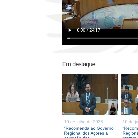
Em destaque
10 de julho de 2026
10 de j
“Recomenda ao Governo
“Recom
Regional dos Açores a
Regiona