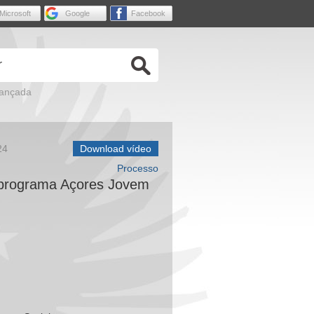
Microsoft
Google
Facebook
vançada
24
Download vídeo
Processo
 programa Açores Jovem