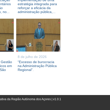
ociação
implementação de uma
ntários
estratégia integrada para
ão
reforçar a eficácia da
 no...
administração pública,...
8 de julho de 2026
e Gestão
“Excesso de burocracia
ricos em
na Administração Pública
 São
Regional”.
lativa da Região Autónoma dos Açores | v1.0.1