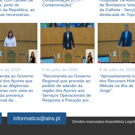
, com caráter de
Contaminação (CTI -
Hospitalar na Ass
a, junto do
Contaminação)”
de Bombeiros Volu
 da República, as
da Calheta - Secç
ias necessárias...
destacada do Topo,
lho de 2026
8 de julho de 2026
8 de julho de 2026
enda ao Governo
“Recomenda ao Governo
“Aproveitamento 
l dos Açores que
Regional que proceda ao
dos Recursos Híd
 as diligências
pedido de adesão da
Altitude na ilha de
rias com vista ao
região dos Açores aos
Jorge”.
 da presença
Serviços Operacionais de
ional da...
Resposta à Poluição por...
informatica@alra.pt
Direitos reservados Assembleia Legis