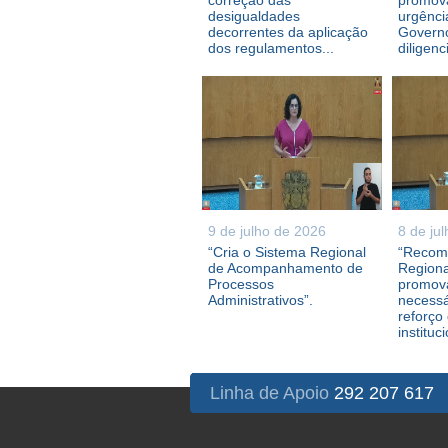
correção das
promova
desigualdades
urgênci
decorrentes da aplicação
Governo
dos regulamentos...
diligenc
9 de julho de 2026
8 de ju
“Cria o Sistema Regional
“Recom
de Acompanhamento de
Regiona
Processos
promova
Administrativos”.
necessá
reforço
instituc
Linha de Apoio
292 207 617