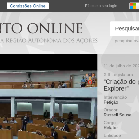
Comissões Online
Efectue o seu login
pesquisa a
11 de julho de 20
XIII Legislatura
“Criação do
Explorer”
Intervenção
Petição
Orador
Russell Sousa
Cargo
Relator
Entidade