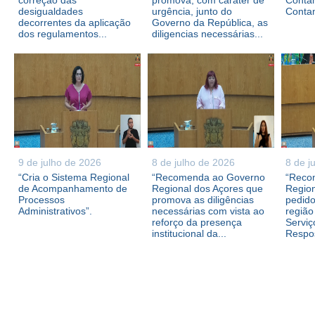
correção das
promova, com caráter de
Contam
desigualdades
urgência, junto do
Conta
decorrentes da aplicação
Governo da República, as
dos regulamentos...
diligencias necessárias...
9 de julho de 2026
8 de julho de 2026
8 de j
“Cria o Sistema Regional
“Recomenda ao Governo
“Reco
de Acompanhamento de
Regional dos Açores que
Region
Processos
promova as diligências
pedid
Administrativos”.
necessárias com vista ao
região
reforço da presença
Serviç
institucional da...
Respos