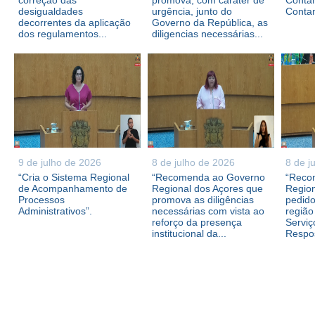
correção das
promova, com caráter de
Contam
desigualdades
urgência, junto do
Conta
decorrentes da aplicação
Governo da República, as
dos regulamentos...
diligencias necessárias...
9 de julho de 2026
8 de julho de 2026
8 de j
“Cria o Sistema Regional
“Recomenda ao Governo
“Reco
de Acompanhamento de
Regional dos Açores que
Region
Processos
promova as diligências
pedid
Administrativos”.
necessárias com vista ao
região
reforço da presença
Serviç
institucional da...
Respos