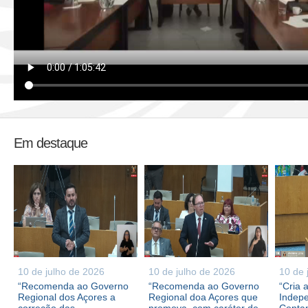
Em destaque
10 de julho de 2026
10 de julho de 2026
10 de 
“Recomenda ao Governo
“Recomenda ao Governo
“Cria 
Regional dos Açores a
Regional doa Açores que
Indepe