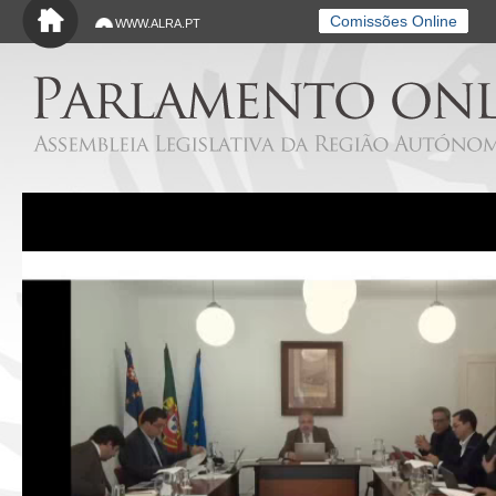
Saltar para o conteúdo principal
Comissões Online
WWW.ALRA.PT