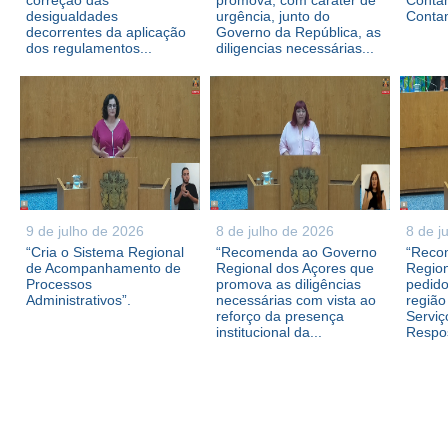
correção das
promova, com caráter de
Contam
desigualdades
urgência, junto do
Conta
decorrentes da aplicação
Governo da República, as
dos regulamentos...
diligencias necessárias...
9 de julho de 2026
8 de julho de 2026
8 de j
“Cria o Sistema Regional
“Recomenda ao Governo
“Reco
de Acompanhamento de
Regional dos Açores que
Region
Processos
promova as diligências
pedid
Administrativos”.
necessárias com vista ao
região
reforço da presença
Serviç
institucional da...
Respos