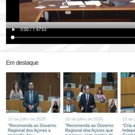
Em destaque
10 de julho de 2026
10 de julho de 2026
10 de 
“Recomenda ao Governo
“Recomenda ao Governo
“Cria 
Regional dos Açores a
Regional doa Açores que
Indepe