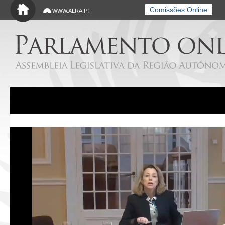
Saltar para o conteúdo principal
Comissões Online
WWW.ALRA.PT