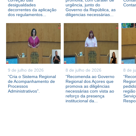
correção das
promova, com caráter de
Contam
desigualdades
urgência, junto do
Conta
decorrentes da aplicação
Governo da República, as
dos regulamentos...
diligencias necessárias...
9 de julho de 2026
8 de julho de 2026
8 de j
“Cria o Sistema Regional
“Recomenda ao Governo
“Reco
de Acompanhamento de
Regional dos Açores que
Region
Processos
promova as diligências
pedid
Administrativos”.
necessárias com vista ao
região
reforço da presença
Serviç
institucional da...
Respos