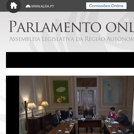
Saltar para o conteúdo principal
Comissões Online
WWW.ALRA.PT