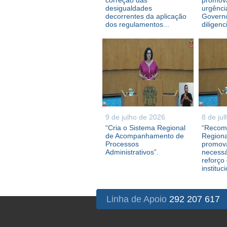
correção das
promova
desigualdades
urgênci
decorrentes da aplicação
Governo
dos regulamentos...
diligenc
9 de julho de 2026
8 de ju
“Cria o Sistema Regional
“Recom
de Acompanhamento de
Regiona
Processos
promova
Administrativos”.
necessá
reforço
instituc
Linha de Apoio
292 207 617