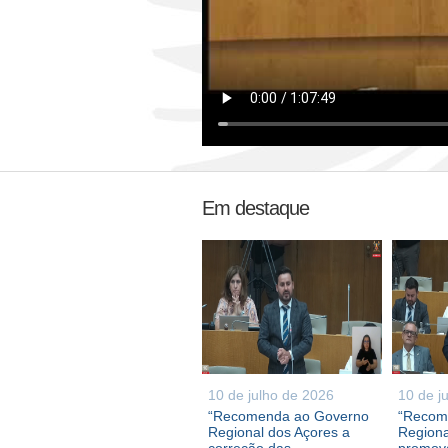
Em destaque
10 de julho de 2026
10 de j
“Recomenda ao Governo
“Recom
Regional dos Açores a
Regiona