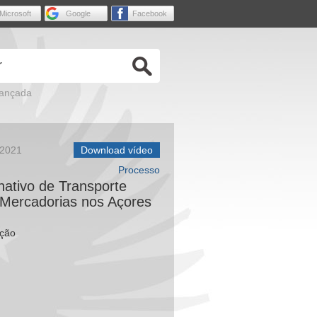
Microsoft
Google
Facebook
vançada
 2021
Download vídeo
Processo
nativo de Transporte
 Mercadorias nos Açores
ução