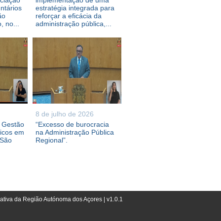
ociação
implementação de uma
ntários
estratégia integrada para
ão
reforçar a eficácia da
 no...
administração pública,...
8 de julho de 2026
e Gestão
“Excesso de burocracia
ricos em
na Administração Pública
 São
Regional”.
lativa da Região Autónoma dos Açores | v1.0.1