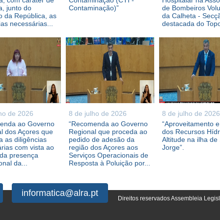
, com caráter de
Contaminação (CTI -
Hospitalar na Ass
a, junto do
Contaminação)”
de Bombeiros Volu
 da República, as
da Calheta - Secç
ias necessárias...
destacada do Topo,
lho de 2026
8 de julho de 2026
8 de julho de 2026
enda ao Governo
“Recomenda ao Governo
“Aproveitamento 
l dos Açores que
Regional que proceda ao
dos Recursos Híd
 as diligências
pedido de adesão da
Altitude na ilha de
rias com vista ao
região dos Açores aos
Jorge”.
 da presença
Serviços Operacionais de
ional da...
Resposta à Poluição por...
informatica@alra.pt
Direitos reservados Assembleia Legis