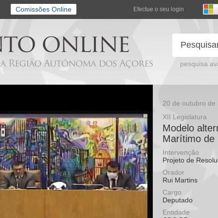
Comissões Online
Efectue o seu login
pesquisa a
20 de outubro de
XII Legislatura
Modelo alter
Marítimo de
Intervenção
Projeto de Resol
Orador
Rui Martins
Cargo
Deputado
Entidade