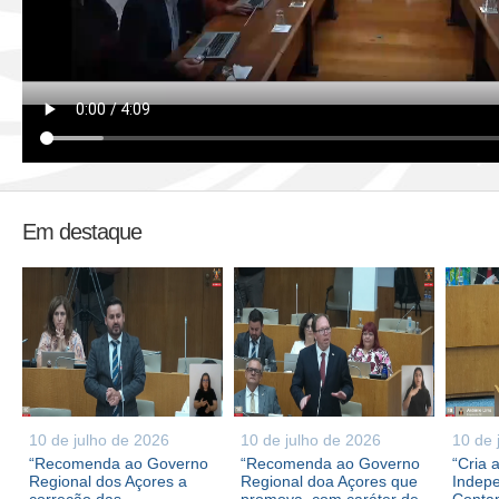
Em destaque
10 de julho de 2026
10 de julho de 2026
10 de 
“Recomenda ao Governo
“Recomenda ao Governo
“Cria 
Regional dos Açores a
Regional doa Açores que
Indepe