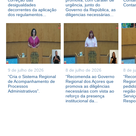
correção das
promova, com caráter de
Contam
desigualdades
urgência, junto do
Conta
decorrentes da aplicação
Governo da República, as
dos regulamentos...
diligencias necessárias...
9 de julho de 2026
8 de julho de 2026
8 de j
“Cria o Sistema Regional
“Recomenda ao Governo
“Reco
de Acompanhamento de
Regional dos Açores que
Region
Processos
promova as diligências
pedid
Administrativos”.
necessárias com vista ao
região
reforço da presença
Serviç
institucional da...
Respos