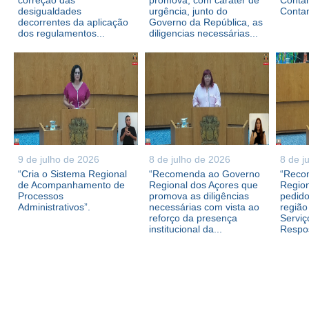
correção das
promova, com caráter de
Contam
desigualdades
urgência, junto do
Conta
decorrentes da aplicação
Governo da República, as
dos regulamentos...
diligencias necessárias...
9 de julho de 2026
8 de julho de 2026
8 de j
“Cria o Sistema Regional
“Recomenda ao Governo
“Reco
de Acompanhamento de
Regional dos Açores que
Region
Processos
promova as diligências
pedid
Administrativos”.
necessárias com vista ao
região
reforço da presença
Serviç
institucional da...
Respos