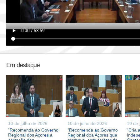
Em destaque
10 de julho de 2026
10 de julho de 2026
10 de 
“Recomenda ao Governo
“Recomenda ao Governo
“Cria 
Regional dos Açores a
Regional doa Açores que
Indepe