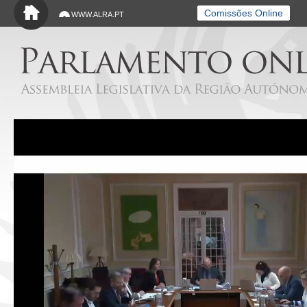
Saltar para o conteúdo principal
Comissões Online
WWW.ALRA.PT