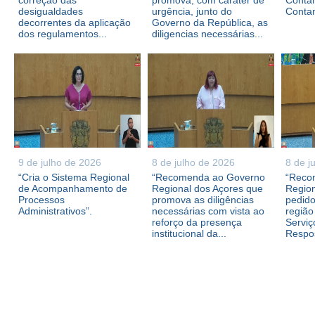
correção das
promova, com caráter de
Contam
desigualdades
urgência, junto do
Conta
decorrentes da aplicação
Governo da República, as
dos regulamentos...
diligencias necessárias...
9 de julho de 2026
8 de julho de 2026
8 de j
“Cria o Sistema Regional
“Recomenda ao Governo
“Reco
de Acompanhamento de
Regional dos Açores que
Region
Processos
promova as diligências
pedid
Administrativos”.
necessárias com vista ao
região
reforço da presença
Serviç
institucional da...
Respos