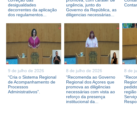
correção das
promova, com caráter de
Contam
desigualdades
urgência, junto do
Conta
decorrentes da aplicação
Governo da República, as
dos regulamentos...
diligencias necessárias...
9 de julho de 2026
8 de julho de 2026
8 de j
“Cria o Sistema Regional
“Recomenda ao Governo
“Reco
de Acompanhamento de
Regional dos Açores que
Region
Processos
promova as diligências
pedid
Administrativos”.
necessárias com vista ao
região
reforço da presença
Serviç
institucional da...
Respos