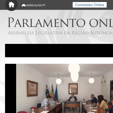
Saltar para o conteúdo principal
Comissões Online
WWW.ALRA.PT