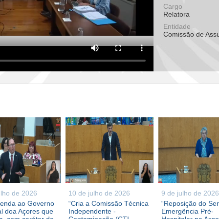
Cargo
Relatora
Entidade
Comissão de Assu
ulho de 2026
10 de julho de 2026
9 de julho de 2026
enda ao Governo
“Cria a Comissão Técnica
“Reposição do Ser
l doa Açores que
Independente -
Emergência Pré-