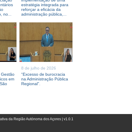
ociação
implementação de uma
ntários
estratégia integrada para
ão
reforçar a eficácia da
 no...
administração pública,...
8 de julho de 2026
e Gestão
“Excesso de burocracia
ricos em
na Administração Pública
 São
Regional”.
lativa da Região Autónoma dos Açores | v1.0.1