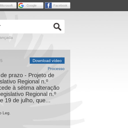
Microsoft
Google
Facebook
vançada
25
Download vídeo
Processo
de prazo - Projeto de
slativo Regional n.º
ocede à sétima alteração
egislativo Regional n.º
e 19 de julho, que...
o Leg.