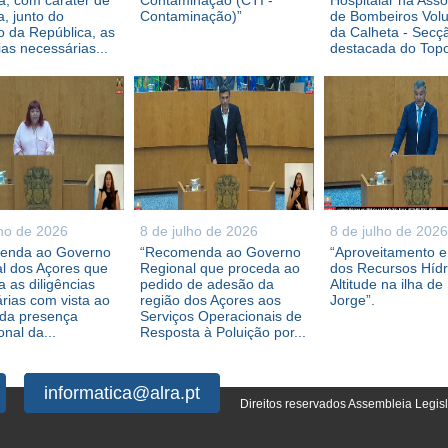
, com caráter de
Contaminação (CTI -
Hospitalar na Ass
a, junto do
Contaminação)”
de Bombeiros Volu
 da República, as
da Calheta - Secç
ias necessárias...
destacada do Topo,
lho de 2026
8 de julho de 2026
8 de julho de 2026
enda ao Governo
“Recomenda ao Governo
“Aproveitamento 
l dos Açores que
Regional que proceda ao
dos Recursos Híd
 as diligências
pedido de adesão da
Altitude na ilha de
rias com vista ao
região dos Açores aos
Jorge”.
 da presença
Serviços Operacionais de
ional da...
Resposta à Poluição por...
informatica@alra.pt
Direitos reservados Assembleia Legis