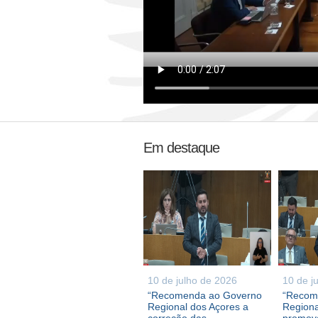
Em destaque
10 de julho de 2026
10 de j
“Recomenda ao Governo
“Recom
Regional dos Açores a
Regiona