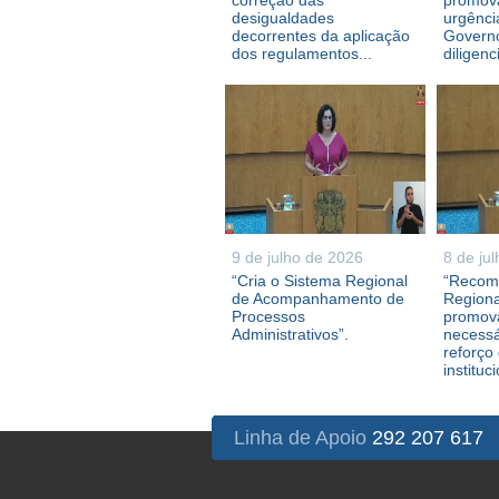
correção das
promova
desigualdades
urgênci
decorrentes da aplicação
Governo
dos regulamentos...
diligenc
9 de julho de 2026
8 de ju
“Cria o Sistema Regional
“Recom
de Acompanhamento de
Regiona
Processos
promova
Administrativos”.
necessá
reforço
instituc
Linha de Apoio
292 207 617