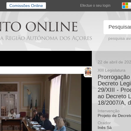
Comissões Online
Efectue o seu login
pesquisa a
22 de abril de 20
XIII Legislatura
Prorrogação 
Decreto Legi
29/XIII - Pr
ao Decreto L
18/2007/A, d
Intervenção
Projeto de Decret
Orador
Inês Sá