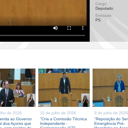
Cargo
Deputado
Entidade
PS
ulho de 2026
10 de julho de 2026
9 de julho de 2026
enda ao Governo
“Cria a Comissão Técnica
“Reposição do Ser
l doa Açores que
Independente -
Emergência Pré-