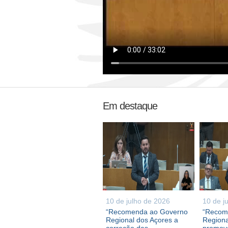
Em destaque
10 de julho de 2026
10 de j
“Recomenda ao Governo
“Recom
Regional dos Açores a
Regiona