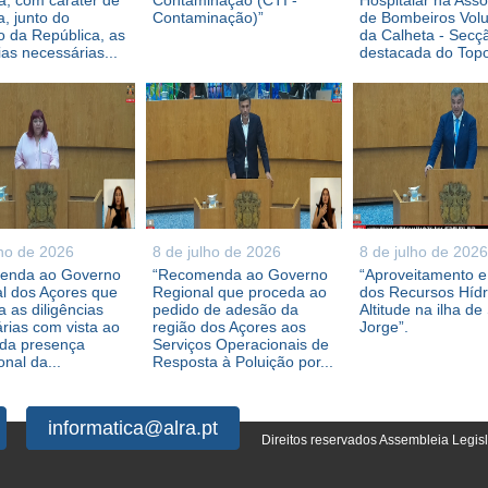
, com caráter de
Contaminação (CTI -
Hospitalar na Ass
a, junto do
Contaminação)”
de Bombeiros Volu
 da República, as
da Calheta - Secç
ias necessárias...
destacada do Topo,
lho de 2026
8 de julho de 2026
8 de julho de 2026
enda ao Governo
“Recomenda ao Governo
“Aproveitamento 
l dos Açores que
Regional que proceda ao
dos Recursos Híd
 as diligências
pedido de adesão da
Altitude na ilha de
rias com vista ao
região dos Açores aos
Jorge”.
 da presença
Serviços Operacionais de
ional da...
Resposta à Poluição por...
informatica@alra.pt
Direitos reservados Assembleia Legis