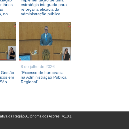
ociação
implementação de uma
ntários
estratégia integrada para
ão
reforçar a eficácia da
 no...
administração pública,...
8 de julho de 2026
e Gestão
“Excesso de burocracia
ricos em
na Administração Pública
 São
Regional”.
lativa da Região Autónoma dos Açores | v1.0.1