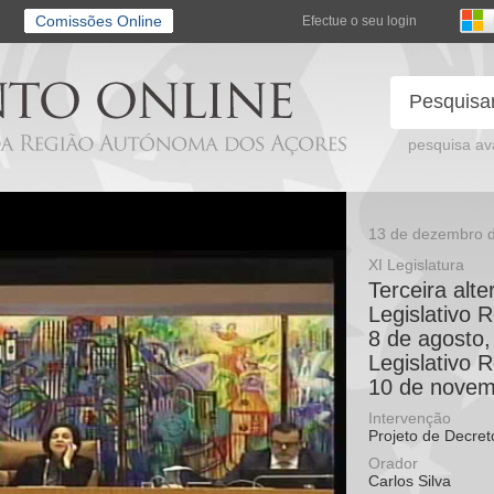
Comissões Online
Efectue o seu login
pesquisa a
13 de dezembro 
XI Legislatura
Terceira alt
Legislativo 
8 de agosto,
Legislativo 
10 de novemb
Intervenção
Projeto de Decret
Orador
Carlos Silva