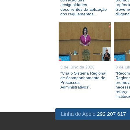
correção das
promova
desigualdades
urgênci
decorrentes da aplicação
Governo
dos regulamentos...
diligenc
9 de julho de 2026
8 de ju
“Cria o Sistema Regional
“Recom
de Acompanhamento de
Regiona
Processos
promova
Administrativos”.
necessá
reforço
instituc
Linha de Apoio
292 207 617