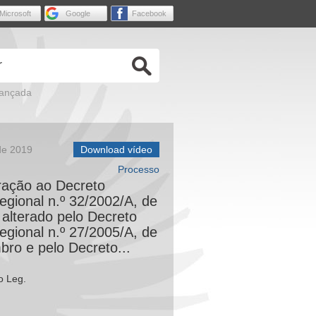
Microsoft
Google
Facebook
vançada
de 2019
Download vídeo
Processo
eração ao Decreto
Regional n.º 32/2002/A, de
 alterado pelo Decreto
Regional n.º 27/2005/A, de
ro e pelo Decreto...
o Leg.