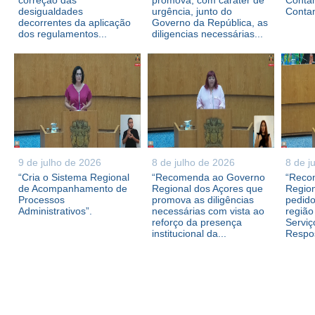
correção das
promova, com caráter de
Contam
desigualdades
urgência, junto do
Conta
decorrentes da aplicação
Governo da República, as
dos regulamentos...
diligencias necessárias...
9 de julho de 2026
8 de julho de 2026
8 de j
“Cria o Sistema Regional
“Recomenda ao Governo
“Reco
de Acompanhamento de
Regional dos Açores que
Region
Processos
promova as diligências
pedid
Administrativos”.
necessárias com vista ao
região
reforço da presença
Serviç
institucional da...
Respos