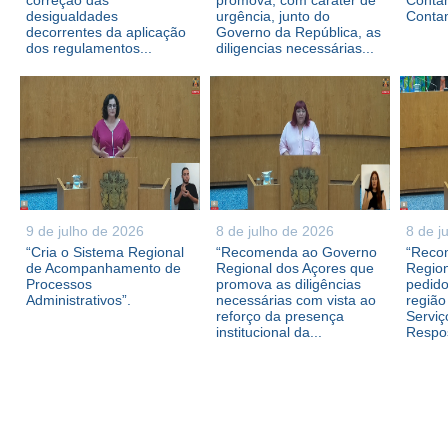
correção das
promova, com caráter de
Contam
desigualdades
urgência, junto do
Conta
decorrentes da aplicação
Governo da República, as
dos regulamentos...
diligencias necessárias...
9 de julho de 2026
8 de julho de 2026
8 de j
“Cria o Sistema Regional
“Recomenda ao Governo
“Reco
de Acompanhamento de
Regional dos Açores que
Region
Processos
promova as diligências
pedid
Administrativos”.
necessárias com vista ao
região
reforço da presença
Serviç
institucional da...
Respos