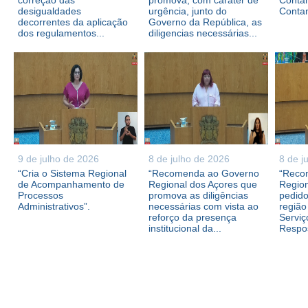
correção das
promova, com caráter de
Contam
desigualdades
urgência, junto do
Conta
decorrentes da aplicação
Governo da República, as
dos regulamentos...
diligencias necessárias...
9 de julho de 2026
8 de julho de 2026
8 de j
“Cria o Sistema Regional
“Recomenda ao Governo
“Reco
de Acompanhamento de
Regional dos Açores que
Region
Processos
promova as diligências
pedid
Administrativos”.
necessárias com vista ao
região
reforço da presença
Serviç
institucional da...
Respos