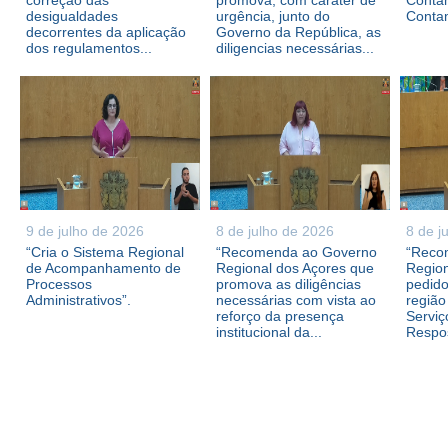
correção das
promova, com caráter de
Contam
desigualdades
urgência, junto do
Conta
decorrentes da aplicação
Governo da República, as
dos regulamentos...
diligencias necessárias...
9 de julho de 2026
8 de julho de 2026
8 de j
“Cria o Sistema Regional
“Recomenda ao Governo
“Reco
de Acompanhamento de
Regional dos Açores que
Region
Processos
promova as diligências
pedid
Administrativos”.
necessárias com vista ao
região
reforço da presença
Serviç
institucional da...
Respos