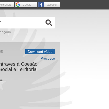
Microsoft
Google
Facebook
vançada
25
Download vídeo
Processo
entraves à Coesão
cial e Territorial
ia