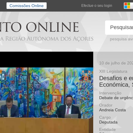
Comissões Online
Efectue o seu login
pesquisa a
10 de julho de 20
XIII Legislatura
Desafios e 
Económica, So
Intervenção
Debate de urgênc
Orador
Andreia Costa
Cargo
Deputada
Entidade