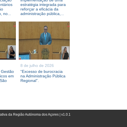
ociação
implementação de uma
ntários
estratégia integrada para
ão
reforçar a eficácia da
 no...
administração pública,...
8 de julho de 2026
e Gestão
“Excesso de burocracia
ricos em
na Administração Pública
 São
Regional”.
lativa da Região Autónoma dos Açores | v1.0.1