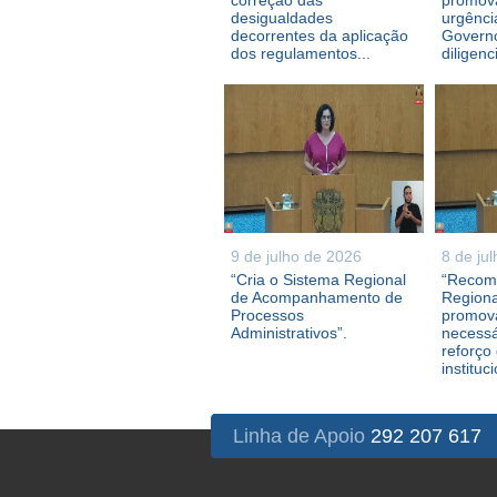
correção das
promova
desigualdades
urgênci
decorrentes da aplicação
Governo
dos regulamentos...
diligenc
9 de julho de 2026
8 de ju
“Cria o Sistema Regional
“Recom
de Acompanhamento de
Regiona
Processos
promova
Administrativos”.
necessá
reforço
instituc
Linha de Apoio
292 207 617