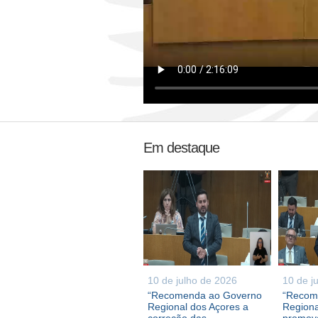
Em destaque
10 de julho de 2026
10 de j
“Recomenda ao Governo
“Recom
Regional dos Açores a
Regiona