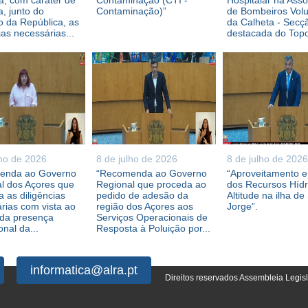
, com caráter de
Contaminação (CTI -
Hospitalar na Ass
a, junto do
Contaminação)”
de Bombeiros Volu
 da República, as
da Calheta - Secç
ias necessárias...
destacada do Topo,
lho de 2026
8 de julho de 2026
8 de julho de 2026
enda ao Governo
“Recomenda ao Governo
“Aproveitamento 
l dos Açores que
Regional que proceda ao
dos Recursos Híd
 as diligências
pedido de adesão da
Altitude na ilha de
rias com vista ao
região dos Açores aos
Jorge”.
 da presença
Serviços Operacionais de
ional da...
Resposta à Poluição por...
informatica@alra.pt
Direitos reservados Assembleia Legis