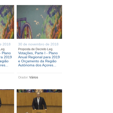
e 2018
30 de novembro de 2018
 Leg.
Proposta de Decreto Leg.
- Plano
Votações, Parte I - Plano
ra 2019
Anual Regional para 2019
egião
e Orçamento da Região
es...
Autónoma dos Açores...
Orador:
Vários