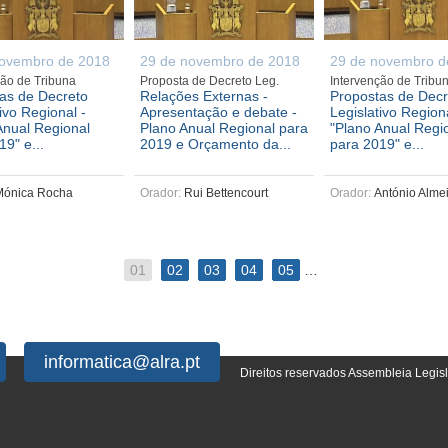
novembro de 2018
29 de novembro de 2018
29 de novembro d
ção de Tribuna
Proposta de Decreto Leg.
Intervenção de Tribu
as de Decreto
Relações Externas -
Propostas de Decr
ivo Regional -
Apresentação e debate -
Legislativo Regiona
Anual Regional
Plano Anual Regional para
"Plano Anual Regi
19" e...
2019 e Orçamento da...
para 2019" e...
ónica Rocha
Orador:
Rui Bettencourt
Orador:
António Alme
01
02
03
04
05
…
informatica@alra.pt
Direitos reservados Assembleia Legis