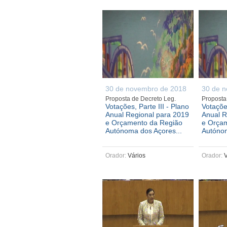
30 de novembro de 2018
30 de 
Proposta de Decreto Leg.
Proposta
Votações, Parte III - Plano
Votaçõe
Anual Regional para 2019
Anual R
e Orçamento da Região
e Orça
Autónoma dos Açores...
Autónom
Orador:
Vários
Orador:
V