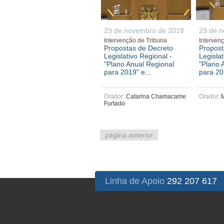
29 de novembro de 2018
29 de 
Intervenção de Tribuna
Interven
Propostas de Decreto
Propost
Legislativo Regional -
Legislat
"Plano Anual Regional
"Plano 
para 2019" e...
para 20
Orador:
Catarina Chamacame
Orador:
M
Furtado
página anterior
Linha de Apoio
292 207 617