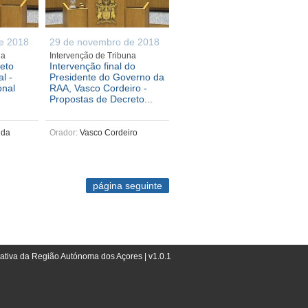
e 2018
29 de novembro de 2018
na
Intervenção de Tribuna
eto
Intervenção final do
l -
Presidente do Governo da
onal
RAA, Vasco Cordeiro -
Propostas de Decreto...
ida
Orador:
Vasco Cordeiro
página seguinte
lativa da Região Autónoma dos Açores | v1.0.1