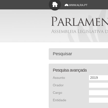
Saltar para o conteúdo principal
WWW.ALRA.PT
Pesquisa avançada
Assunto
Orador
Cargo
Entidade