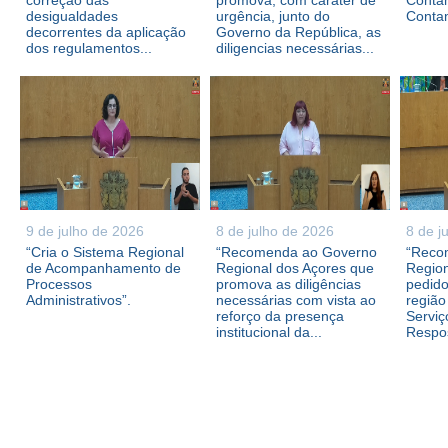
correção das
promova, com caráter de
Contam
desigualdades
urgência, junto do
Conta
decorrentes da aplicação
Governo da República, as
dos regulamentos...
diligencias necessárias...
9 de julho de 2026
8 de julho de 2026
8 de j
“Cria o Sistema Regional
“Recomenda ao Governo
“Reco
de Acompanhamento de
Regional dos Açores que
Region
Processos
promova as diligências
pedid
Administrativos”.
necessárias com vista ao
região
reforço da presença
Serviç
institucional da...
Respos