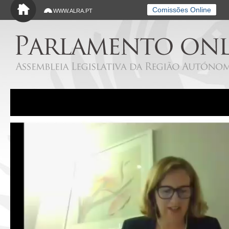
Saltar para o conteúdo principal
Comissões Online
WWW.ALRA.PT