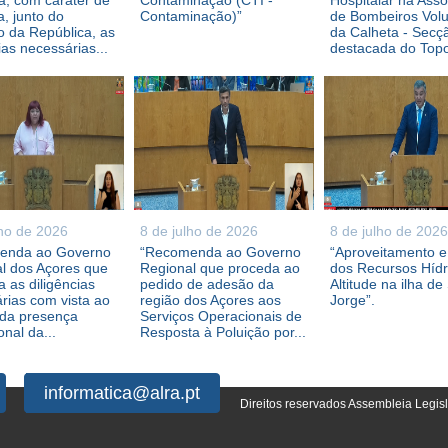
, com caráter de
Contaminação (CTI -
Hospitalar na Ass
a, junto do
Contaminação)”
de Bombeiros Volu
 da República, as
da Calheta - Secç
ias necessárias...
destacada do Topo,
lho de 2026
8 de julho de 2026
8 de julho de 2026
enda ao Governo
“Recomenda ao Governo
“Aproveitamento 
l dos Açores que
Regional que proceda ao
dos Recursos Híd
 as diligências
pedido de adesão da
Altitude na ilha de
rias com vista ao
região dos Açores aos
Jorge”.
 da presença
Serviços Operacionais de
ional da...
Resposta à Poluição por...
informatica@alra.pt
Direitos reservados Assembleia Legis