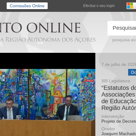
Comissões Online
Efectue o seu login
pesquisa a
7 de julho de 202
Do
XIII Legislatura
“Estatutos 
Associações
de Educação
Região Autó
Intervenção
Projeto de Decret
Orador
Joaquim Machad