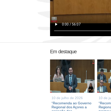
Em destaque
10 de julho de 2026
10 de j
“Recomenda ao Governo
“Recom
Regional dos Açores a
Regiona