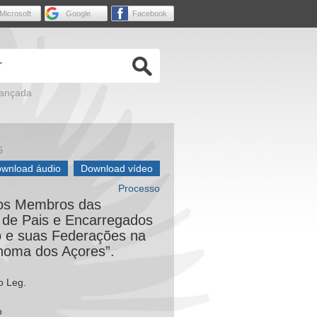
Microsoft
Google
Facebook
vançada
6
wnload áudio
Download vídeo
Processo
dos Membros das
 de Pais e Encarregados
 e suas Federações na
noma dos Açores”.
o Leg.
o