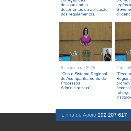
correção das
promova
desigualdades
urgênci
decorrentes da aplicação
Governo
dos regulamentos...
diligenc
9 de julho de 2026
8 de ju
“Cria o Sistema Regional
“Recom
de Acompanhamento de
Regiona
Processos
promova
Administrativos”.
necessá
reforço
instituc
Linha de Apoio
292 207 617