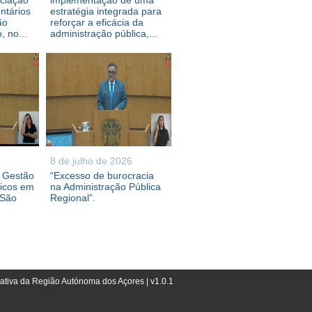
ociação
implementação de uma
ntários
estratégia integrada para
ão
reforçar a eficácia da
 no...
administração pública,...
8 de julho de 2026
e Gestão
“Excesso de burocracia
ricos em
na Administração Pública
 São
Regional”.
lativa da Região Autónoma dos Açores | v1.0.1