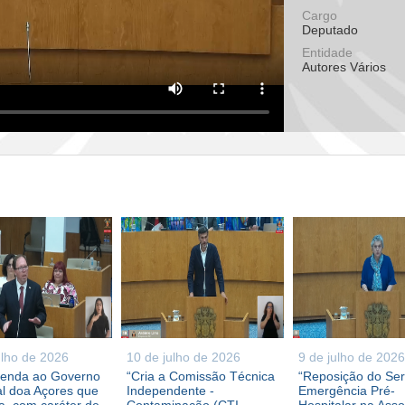
Cargo
Deputado
Entidade
Autores Vários
ulho de 2026
10 de julho de 2026
9 de julho de 2026
enda ao Governo
“Cria a Comissão Técnica
“Reposição do Ser
l doa Açores que
Independente -
Emergência Pré-