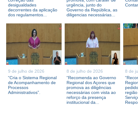
correção das
promova, com caráter de
Contam
desigualdades
urgência, junto do
Conta
decorrentes da aplicação
Governo da República, as
dos regulamentos...
diligencias necessárias...
9 de julho de 2026
8 de julho de 2026
8 de j
“Cria o Sistema Regional
“Recomenda ao Governo
“Reco
de Acompanhamento de
Regional dos Açores que
Region
Processos
promova as diligências
pedid
Administrativos”.
necessárias com vista ao
região
reforço da presença
Serviç
institucional da...
Respos