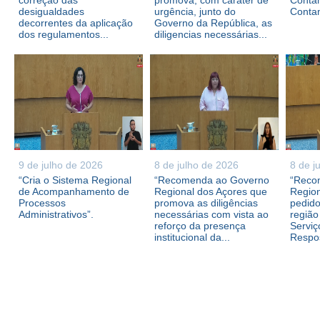
correção das
promova, com caráter de
Contam
desigualdades
urgência, junto do
Conta
decorrentes da aplicação
Governo da República, as
dos regulamentos...
diligencias necessárias...
9 de julho de 2026
8 de julho de 2026
8 de j
“Cria o Sistema Regional
“Recomenda ao Governo
“Reco
de Acompanhamento de
Regional dos Açores que
Region
Processos
promova as diligências
pedid
Administrativos”.
necessárias com vista ao
região
reforço da presença
Serviç
institucional da...
Respos