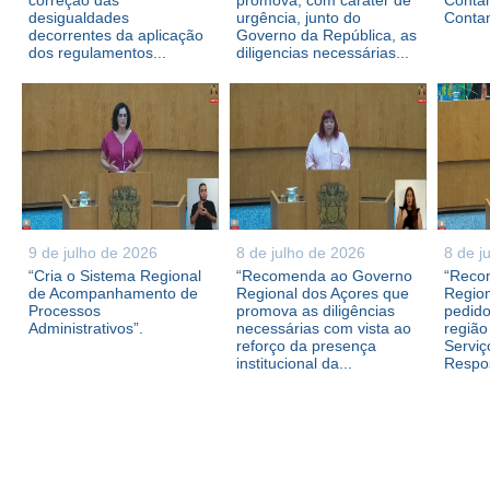
correção das
promova, com caráter de
Contam
desigualdades
urgência, junto do
Conta
decorrentes da aplicação
Governo da República, as
dos regulamentos...
diligencias necessárias...
9 de julho de 2026
8 de julho de 2026
8 de j
“Cria o Sistema Regional
“Recomenda ao Governo
“Reco
de Acompanhamento de
Regional dos Açores que
Region
Processos
promova as diligências
pedid
Administrativos”.
necessárias com vista ao
região
reforço da presença
Serviç
institucional da...
Respos