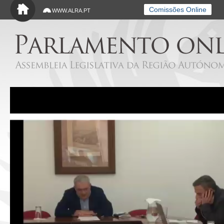
Saltar para o conteúdo principal
Comissões Online
WWW.ALRA.PT