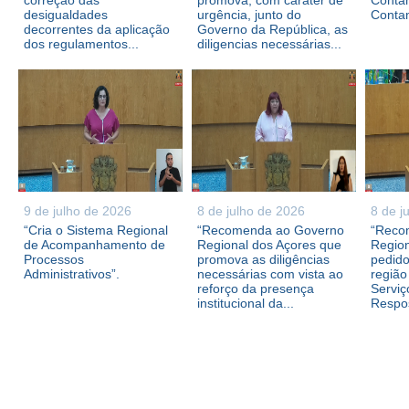
correção das
promova, com caráter de
Contam
desigualdades
urgência, junto do
Conta
decorrentes da aplicação
Governo da República, as
dos regulamentos...
diligencias necessárias...
9 de julho de 2026
8 de julho de 2026
8 de j
“Cria o Sistema Regional
“Recomenda ao Governo
“Reco
de Acompanhamento de
Regional dos Açores que
Region
Processos
promova as diligências
pedid
Administrativos”.
necessárias com vista ao
região
reforço da presença
Serviç
institucional da...
Respos