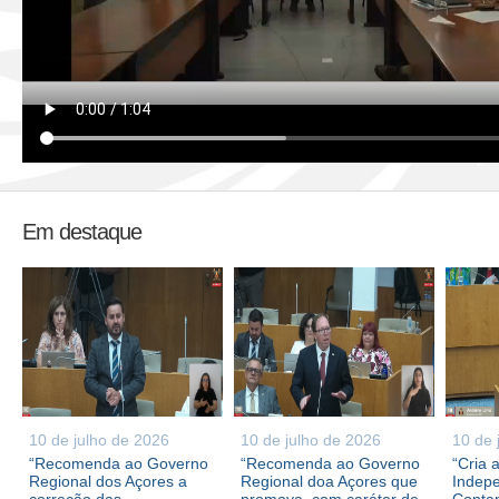
Em destaque
10 de julho de 2026
10 de julho de 2026
10 de 
“Recomenda ao Governo
“Recomenda ao Governo
“Cria 
Regional dos Açores a
Regional doa Açores que
Indepe