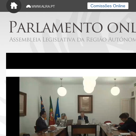
Saltar para o conteúdo principal
Comissões Online
WWW.ALRA.PT