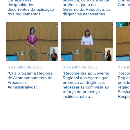
correção das
promova, com caráter de
Contam
desigualdades
urgência, junto do
Conta
decorrentes da aplicação
Governo da República, as
dos regulamentos...
diligencias necessárias...
9 de julho de 2026
8 de julho de 2026
8 de j
“Cria o Sistema Regional
“Recomenda ao Governo
“Reco
de Acompanhamento de
Regional dos Açores que
Region
Processos
promova as diligências
pedid
Administrativos”.
necessárias com vista ao
região
reforço da presença
Serviç
institucional da...
Respos