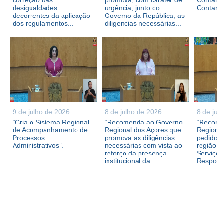
correção das
promova, com caráter de
Contam
desigualdades
urgência, junto do
Conta
decorrentes da aplicação
Governo da República, as
dos regulamentos...
diligencias necessárias...
9 de julho de 2026
8 de julho de 2026
8 de j
“Cria o Sistema Regional
“Recomenda ao Governo
“Reco
de Acompanhamento de
Regional dos Açores que
Region
Processos
promova as diligências
pedid
Administrativos”.
necessárias com vista ao
região
reforço da presença
Serviç
institucional da...
Respos