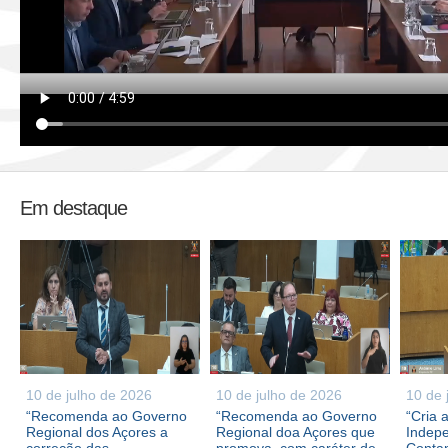
Em destaque
10 de julho de 2026
10 de julho de 2026
10 de 
“Recomenda ao Governo
“Recomenda ao Governo
“Cria 
Regional dos Açores a
Regional doa Açores que
Indepe