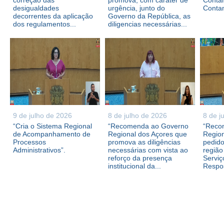
correção das
promova, com caráter de
Contam
desigualdades
urgência, junto do
Conta
decorrentes da aplicação
Governo da República, as
dos regulamentos...
diligencias necessárias...
9 de julho de 2026
8 de julho de 2026
8 de j
“Cria o Sistema Regional
“Recomenda ao Governo
“Reco
de Acompanhamento de
Regional dos Açores que
Region
Processos
promova as diligências
pedid
Administrativos”.
necessárias com vista ao
região
reforço da presença
Serviç
institucional da...
Respos