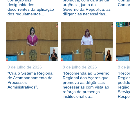
correção das
promova, com caráter de
Contam
desigualdades
urgência, junto do
Conta
decorrentes da aplicação
Governo da República, as
dos regulamentos...
diligencias necessárias...
9 de julho de 2026
8 de julho de 2026
8 de j
“Cria o Sistema Regional
“Recomenda ao Governo
“Reco
de Acompanhamento de
Regional dos Açores que
Region
Processos
promova as diligências
pedid
Administrativos”.
necessárias com vista ao
região
reforço da presença
Serviç
institucional da...
Respos