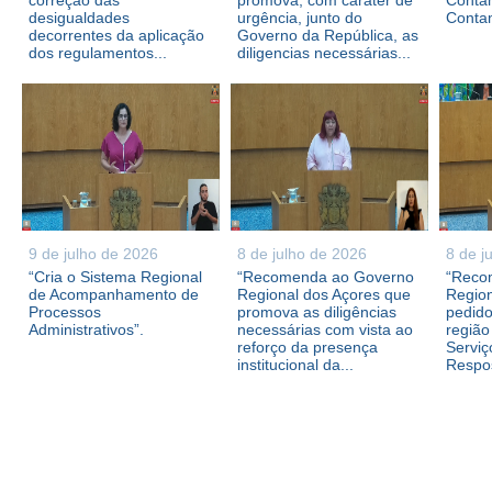
correção das
promova, com caráter de
Contam
desigualdades
urgência, junto do
Conta
decorrentes da aplicação
Governo da República, as
dos regulamentos...
diligencias necessárias...
9 de julho de 2026
8 de julho de 2026
8 de j
“Cria o Sistema Regional
“Recomenda ao Governo
“Reco
de Acompanhamento de
Regional dos Açores que
Region
Processos
promova as diligências
pedid
Administrativos”.
necessárias com vista ao
região
reforço da presença
Serviç
institucional da...
Respos