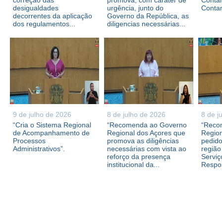
correção das
promova, com caráter de
Contam
desigualdades
urgência, junto do
Conta
decorrentes da aplicação
Governo da República, as
dos regulamentos...
diligencias necessárias...
9 de julho de 2026
8 de julho de 2026
8 de j
“Cria o Sistema Regional
“Recomenda ao Governo
“Reco
de Acompanhamento de
Regional dos Açores que
Region
Processos
promova as diligências
pedid
Administrativos”.
necessárias com vista ao
região
reforço da presença
Serviç
institucional da...
Respos