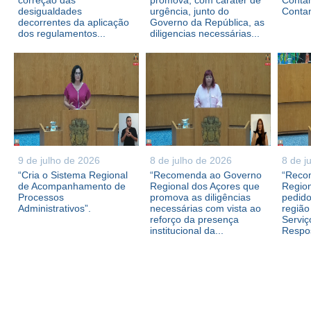
correção das
promova, com caráter de
Contam
desigualdades
urgência, junto do
Conta
decorrentes da aplicação
Governo da República, as
dos regulamentos...
diligencias necessárias...
9 de julho de 2026
8 de julho de 2026
8 de j
“Cria o Sistema Regional
“Recomenda ao Governo
“Reco
de Acompanhamento de
Regional dos Açores que
Region
Processos
promova as diligências
pedid
Administrativos”.
necessárias com vista ao
região
reforço da presença
Serviç
institucional da...
Respos