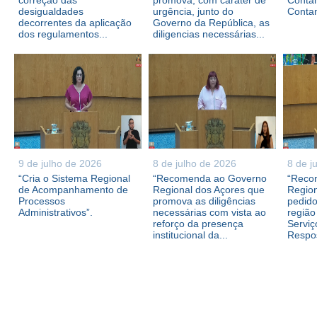
correção das
promova, com caráter de
Contam
desigualdades
urgência, junto do
Conta
decorrentes da aplicação
Governo da República, as
dos regulamentos...
diligencias necessárias...
9 de julho de 2026
8 de julho de 2026
8 de j
“Cria o Sistema Regional
“Recomenda ao Governo
“Reco
de Acompanhamento de
Regional dos Açores que
Region
Processos
promova as diligências
pedid
Administrativos”.
necessárias com vista ao
região
reforço da presença
Serviç
institucional da...
Respos