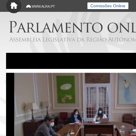
Saltar para o conteúdo principal
Comissões Online
WWW.ALRA.PT