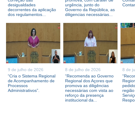
correção das
promova, com caráter de
Contam
desigualdades
urgência, junto do
Conta
decorrentes da aplicação
Governo da República, as
dos regulamentos...
diligencias necessárias...
9 de julho de 2026
8 de julho de 2026
8 de j
“Cria o Sistema Regional
“Recomenda ao Governo
“Reco
de Acompanhamento de
Regional dos Açores que
Region
Processos
promova as diligências
pedid
Administrativos”.
necessárias com vista ao
região
reforço da presença
Serviç
institucional da...
Respos