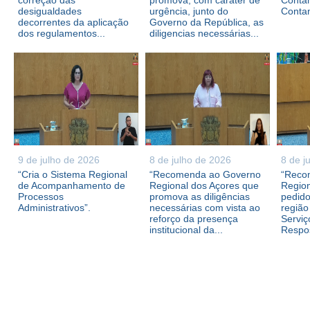
correção das
promova, com caráter de
Contam
desigualdades
urgência, junto do
Conta
decorrentes da aplicação
Governo da República, as
dos regulamentos...
diligencias necessárias...
9 de julho de 2026
8 de julho de 2026
8 de j
“Cria o Sistema Regional
“Recomenda ao Governo
“Reco
de Acompanhamento de
Regional dos Açores que
Region
Processos
promova as diligências
pedid
Administrativos”.
necessárias com vista ao
região
reforço da presença
Serviç
institucional da...
Respos