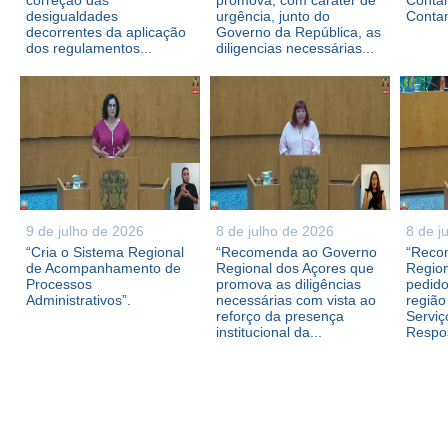
correção das
promova, com caráter de
Contam
desigualdades
urgência, junto do
Conta
decorrentes da aplicação
Governo da República, as
dos regulamentos...
diligencias necessárias...
9 de julho de 2026
8 de julho de 2026
8 de j
“Cria o Sistema Regional
“Recomenda ao Governo
“Reco
de Acompanhamento de
Regional dos Açores que
Region
Processos
promova as diligências
pedid
Administrativos”.
necessárias com vista ao
região
reforço da presença
Serviç
institucional da...
Respos