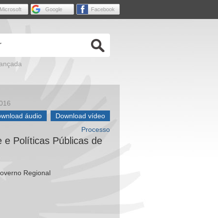
Microsoft
Google
Facebook
vançada
2016
wnload áudio
Download vídeo
Processo
 e Políticas Públicas de
Governo Regional