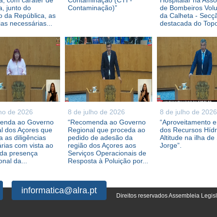
, com caráter de
Contaminação (CTI -
Hospitalar na Ass
a, junto do
Contaminação)”
de Bombeiros Volu
 da República, as
da Calheta - Secç
ias necessárias...
destacada do Topo,
lho de 2026
8 de julho de 2026
8 de julho de 2026
enda ao Governo
“Recomenda ao Governo
“Aproveitamento 
l dos Açores que
Regional que proceda ao
dos Recursos Híd
 as diligências
pedido de adesão da
Altitude na ilha de
rias com vista ao
região dos Açores aos
Jorge”.
 da presença
Serviços Operacionais de
ional da...
Resposta à Poluição por...
informatica@alra.pt
Direitos reservados Assembleia Legis