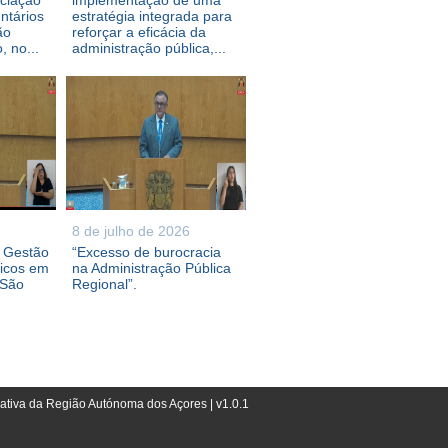
ociação
implementação de uma
ntários
estratégia integrada para
ão
reforçar a eficácia da
 no...
administração pública,...
8 de julho de 2026
e Gestão
“Excesso de burocracia
ricos em
na Administração Pública
 São
Regional”.
lativa da Região Autónoma dos Açores | v1.0.1