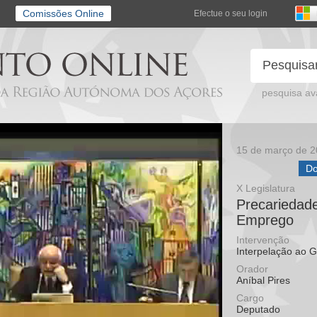
Comissões Online
Efectue o seu login
pesquisa a
15 de março de 
Do
X Legislatura
Precariedade
Emprego
Intervenção
Interpelação ao 
Orador
Aníbal Pires
Cargo
Deputado