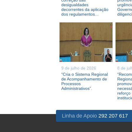
correção das
promova
desigualdades
urgênci
decorrentes da aplicação
Governo
dos regulamentos...
diligenc
9 de julho de 2026
8 de ju
“Cria o Sistema Regional
“Recom
de Acompanhamento de
Regiona
Processos
promova
Administrativos”.
necessá
reforço
instituc
Linha de Apoio
292 207 617