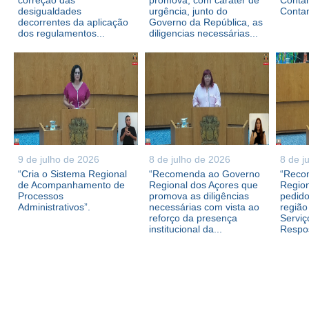
correção das
promova, com caráter de
Contam
desigualdades
urgência, junto do
Conta
decorrentes da aplicação
Governo da República, as
dos regulamentos...
diligencias necessárias...
9 de julho de 2026
8 de julho de 2026
8 de j
“Cria o Sistema Regional
“Recomenda ao Governo
“Reco
de Acompanhamento de
Regional dos Açores que
Region
Processos
promova as diligências
pedid
Administrativos”.
necessárias com vista ao
região
reforço da presença
Serviç
institucional da...
Respos