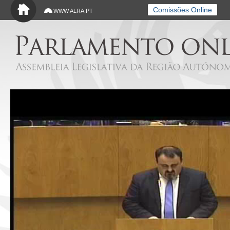
Saltar para o conteúdo principal
Comissões Online
WWW.ALRA.PT