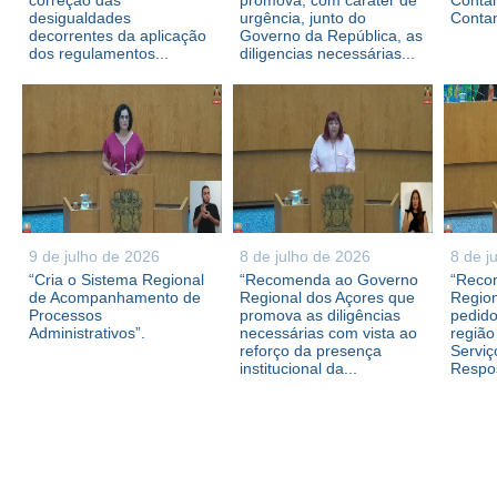
correção das
promova, com caráter de
Contam
desigualdades
urgência, junto do
Conta
decorrentes da aplicação
Governo da República, as
dos regulamentos...
diligencias necessárias...
9 de julho de 2026
8 de julho de 2026
8 de j
“Cria o Sistema Regional
“Recomenda ao Governo
“Reco
de Acompanhamento de
Regional dos Açores que
Region
Processos
promova as diligências
pedid
Administrativos”.
necessárias com vista ao
região
reforço da presença
Serviç
institucional da...
Respos