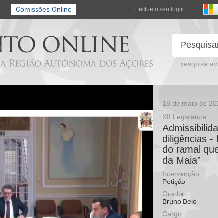
Comissões Online
Efectue o seu login
pesquisa a
18 de maio de 20
XII Legislatura
Admissibilid
diligências -
do ramal que
da Maia”
Intervenção
Petição
Orador
Bruno Belo
Cargo