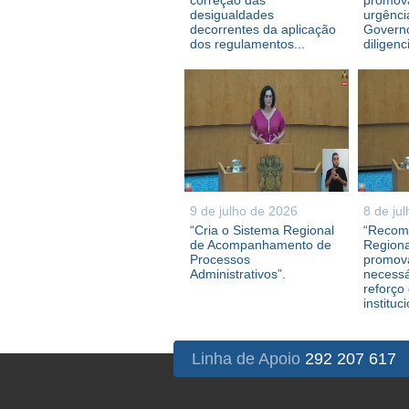
correção das
promova
desigualdades
urgênci
decorrentes da aplicação
Governo
dos regulamentos...
diligenc
9 de julho de 2026
8 de ju
“Cria o Sistema Regional
“Recom
de Acompanhamento de
Regiona
Processos
promova
Administrativos”.
necessá
reforço
instituc
Linha de Apoio
292 207 617