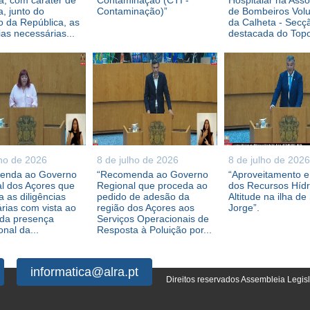
, com caráter de
Contaminação (CTI -
Hospitalar na Ass
a, junto do
Contaminação)”
de Bombeiros Volu
 da República, as
da Calheta - Secç
ias necessárias...
destacada do Topo,
lho de 2026
8 de julho de 2026
8 de julho de 2026
enda ao Governo
“Recomenda ao Governo
“Aproveitamento 
l dos Açores que
Regional que proceda ao
dos Recursos Híd
 as diligências
pedido de adesão da
Altitude na ilha de
rias com vista ao
região dos Açores aos
Jorge”.
 da presença
Serviços Operacionais de
ional da...
Resposta à Poluição por...
informatica@alra.pt
Direitos reservados Assembleia Legis