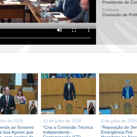
Presidente de Co
Entidade
Comissão de Polít
ulho de 2026
10 de julho de 2026
9 de julho de 2026
enda ao Governo
“Cria a Comissão Técnica
“Reposição do Ser
l doa Açores que
Independente -
Emergência Pré-