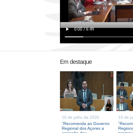
Em destaque
10 de julho de 2026
10 de j
“Recomenda ao Governo
“Recom
Regional dos Açores a
Regiona