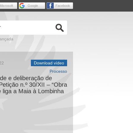
Microsoft
Google
Facebook
vançada
22
Download vídeo
Processo
ade e deliberação de
 Petição n.º 30/XII – “Obra
 liga a Maia à Lombinha