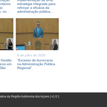
ociação
implementação de uma
ntários
estratégia integrada para
ão
reforçar a eficácia da
 no...
administração pública,...
8 de julho de 2026
e Gestão
“Excesso de burocracia
ricos em
na Administração Pública
 São
Regional”.
lativa da Região Autónoma dos Açores | v1.0.1