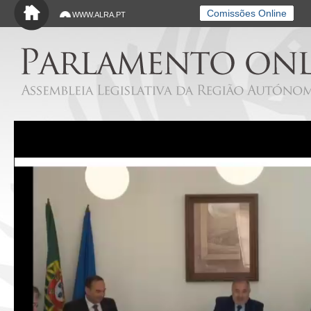
Saltar para o conteúdo principal
Comissões Online
WWW.ALRA.PT