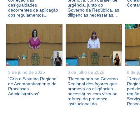
correção das
promova, com caráter de
Contam
desigualdades
urgência, junto do
Conta
decorrentes da aplicação
Governo da República, as
dos regulamentos...
diligencias necessárias...
9 de julho de 2026
8 de julho de 2026
8 de j
“Cria o Sistema Regional
“Recomenda ao Governo
“Reco
de Acompanhamento de
Regional dos Açores que
Region
Processos
promova as diligências
pedid
Administrativos”.
necessárias com vista ao
região
reforço da presença
Serviç
institucional da...
Respos