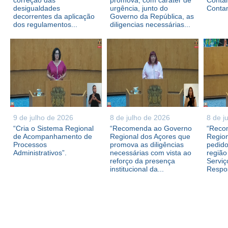
correção das
promova, com caráter de
Contam
desigualdades
urgência, junto do
Conta
decorrentes da aplicação
Governo da República, as
dos regulamentos...
diligencias necessárias...
9 de julho de 2026
8 de julho de 2026
8 de j
“Cria o Sistema Regional
“Recomenda ao Governo
“Reco
de Acompanhamento de
Regional dos Açores que
Region
Processos
promova as diligências
pedid
Administrativos”.
necessárias com vista ao
região
reforço da presença
Serviç
institucional da...
Respos